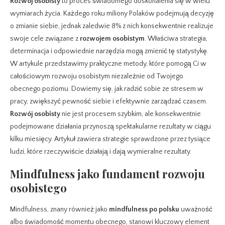
Rozwój osobisty
to proces świadomego doskonalenia się w wielu
wymiarach życia. Każdego roku miliony Polaków podejmują decyzję
o zmianie siebie, jednak zaledwie 8% z nich konsekwentnie realizuje
swoje cele związane z
rozwojem osobistym
. Właściwa strategia,
determinacja i odpowiednie narzędzia mogą zmienić tę statystykę.
W artykule przedstawimy praktyczne metody, które pomogą Ci w
całościowym rozwoju osobistym niezależnie od Twojego
obecnego poziomu. Dowiemy się, jak radzić sobie ze stresem w
pracy, zwiększyć pewność siebie i efektywnie zarządzać czasem.
Rozwój osobisty
nie jest procesem szybkim, ale konsekwentnie
podejmowane działania przynoszą spektakularne rezultaty w ciągu
kilku miesięcy. Artykuł zawiera strategie sprawdzone przez tysiące
ludzi, które rzeczywiście działają i dają wymieralne rezultaty.
Mindfulness jako fundament rozwoju
osobistego
Mindfulness, znany również jako
mindfulness po polsku
uważność
albo świadomość momentu obecnego, stanowi kluczowy element