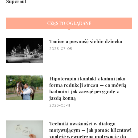
Superaut
CZĘSTO OGLĄDANE
Taniec a pewność siebie dziecka
2026-07-05
Hipoterapia i kontakt z końmi jako
forma redukcji stresu — co mówią
badania i jak zacząć przygodę z
jazdą konną
2026-05-11
Techniki uważności w dialogu
motywującym — jak pomóc klientowi
znaleźć wewnętrzną motywację do