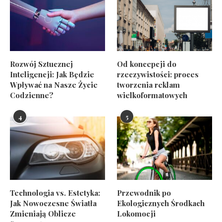
Rozwój Sztucznej
Od koncepcji do
Inteligencji: Jak Będzie
rzeczywistości: proces
Wpływać na Nasze Życie
tworzenia reklam
Codzienne?
wielkoformatowych
4
5
Technologia vs. Estetyka:
Przewodnik po
Jak Nowoczesne Światła
Ekologicznych Środkach
Zmieniają Oblicze
Lokomocji