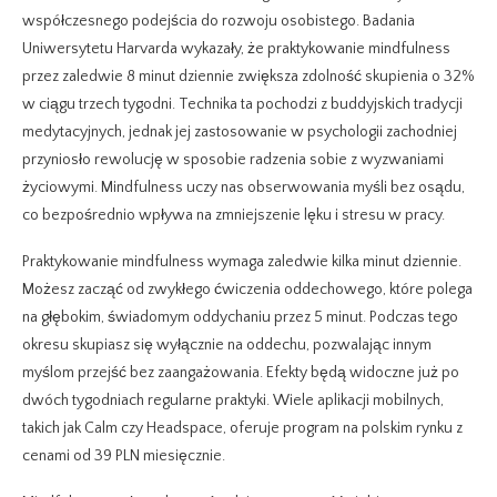
współczesnego podejścia do rozwoju osobistego. Badania
Uniwersytetu Harvarda wykazały, że praktykowanie mindfulness
przez zaledwie 8 minut dziennie zwiększa zdolność skupienia o 32%
w ciągu trzech tygodni. Technika ta pochodzi z buddyjskich tradycji
medytacyjnych, jednak jej zastosowanie w psychologii zachodniej
przyniosło rewolucję w sposobie radzenia sobie z wyzwaniami
życiowymi. Mindfulness uczy nas obserwowania myśli bez osądu,
co bezpośrednio wpływa na zmniejszenie lęku i stresu w pracy.
Praktykowanie mindfulness wymaga zaledwie kilka minut dziennie.
Możesz zacząć od zwykłego ćwiczenia oddechowego, które polega
na głębokim, świadomym oddychaniu przez 5 minut. Podczas tego
okresu skupiasz się wyłącznie na oddechu, pozwalając innym
myślom przejść bez zaangażowania. Efekty będą widoczne już po
dwóch tygodniach regularne praktyki. Wiele aplikacji mobilnych,
takich jak Calm czy Headspace, oferuje program na polskim rynku z
cenami od 39 PLN miesięcznie.