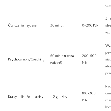
cza
Zmn
Ćwiczenia fizyczne
30 minut
0-200 PLN
str
wzr
Wzr
pew
60 minut (raz na
200-500
Psychoterapia/Coaching
sie
tydzień)
PLN
ide
prz
Nau
100-300
umi
Kursy online/e-learning
1-2 godziny
PLN
roz
kom