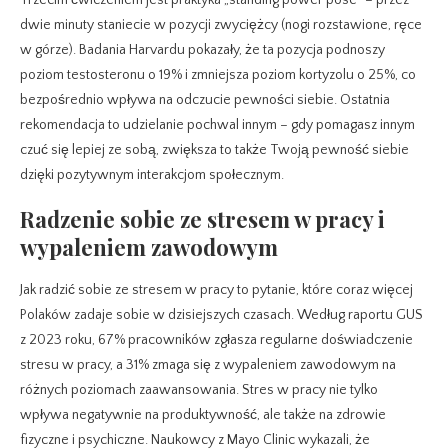
Trzecim ćwiczeniem jest praktyka „standing power pose” – przez
dwie minuty staniecie w pozycji zwyciężcy (nogi rozstawione, ręce
w górze). Badania Harvardu pokazały, że ta pozycja podnoszy
poziom testosteronu o 19% i zmniejsza poziom kortyzolu o 25%, co
bezpośrednio wpływa na odczucie pewności siebie. Ostatnia
rekomendacja to udzielanie pochwal innym – gdy pomagasz innym
czuć się lepiej ze sobą, zwiększa to także Twoją pewność siebie
dzięki pozytywnym interakcjom społecznym.
Radzenie sobie ze stresem w pracy i
wypaleniem zawodowym
Jak radzić sobie ze stresem w pracy to pytanie, które coraz więcej
Polaków zadaje sobie w dzisiejszych czasach. Według raportu GUS
z 2023 roku, 67% pracowników zgłasza regularne doświadczenie
stresu w pracy, a 31% zmaga się z wypaleniem zawodowym na
różnych poziomach zaawansowania. Stres w pracy nie tylko
wpływa negatywnie na produktywność, ale także na zdrowie
fizyczne i psychiczne. Naukowcy z Mayo Clinic wykazali, że