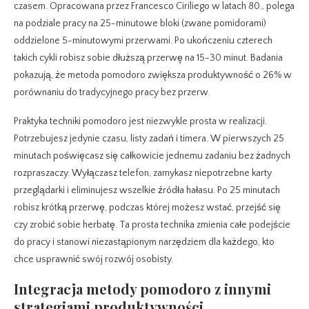
czasem. Opracowana przez Francesco Ciriliego w latach 80., polega
na podziale pracy na 25-minutowe bloki (zwane pomidorami)
oddzielone 5-minutowymi przerwami. Po ukończeniu czterech
takich cykli robisz sobie dłuższą przerwę na 15-30 minut. Badania
pokazują, że metoda pomodoro zwiększa produktywność o 26% w
porównaniu do tradycyjnego pracy bez przerw.
Praktyka techniki pomodoro jest niezwykle prosta w realizacji.
Potrzebujesz jedynie czasu, listy zadań i timera. W pierwszych 25
minutach poświęcasz się całkowicie jednemu zadaniu bez żadnych
rozpraszaczy. Wyłączasz telefon, zamykasz niepotrzebne karty
przeglądarki i eliminujesz wszelkie źródła hałasu. Po 25 minutach
robisz krótką przerwę, podczas której możesz wstać, przejść się
czy zrobić sobie herbatę. Ta prosta technika zmienia całe podejście
do pracy i stanowi niezastąpionym narzędziem dla każdego, kto
chce usprawnić swój rozwój osobisty.
Integracja metody pomodoro z innymi
strategiami produktywności