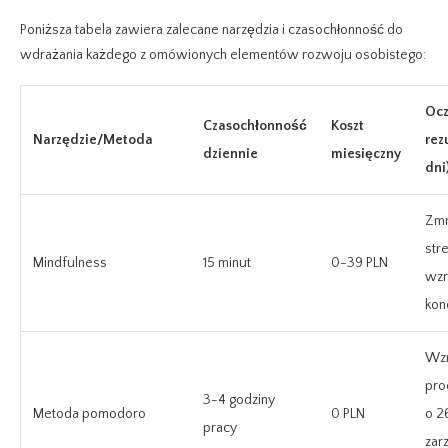
Poniższa tabela zawiera zalecane narzędzia i czasochłonność do
wdrażania każdego z omówionych elementów rozwoju osobistego:
Oc
Czasochłonność
Koszt
Narzędzie/Metoda
rez
dziennie
miesięczny
dni
Zmn
str
Mindfulness
15 minut
0-39 PLN
wzr
kon
Wzr
pro
3-4 godziny
Metoda pomodoro
0 PLN
o 2
pracy
zar