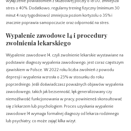
wyłączenie powiadomień z służbowej poczty o 18:00, zmniejsza
stres o 40%. Dodatkowo, regularny trening fizyczny (minimum 30
minut 4 razy tygodniowo) zmniejsza poziom kortyzolu o 35% i
znacznie poprawia samopoczucie oraz odporność na stres.
Wypalenie zawodowe l4 i procedury
zwolnienia lekarskiego
Wypalenie zawodowe l4, czyli zwolnienie lekarskie wystawiane na
podstawie diagnozy wypalenia zawodowego, jest coraz częstszym
zjawiskiem w Polsce. W 2022 roku liczba zwolnień z powodu
depresji i wypalenia wzrosła o 23% w stosunku do roku
poprzedniego. Jeśli doświadczasz poważnych objawów wypalenia
zawodowego, takich jak bezsenność, lęk generalizowany czy
niemożliwość funkcjonowania w pracy, powinieneś skonsultować
się z lekarzem lub psychologiem. Proces uzyskania wypalenie
zawodowe l4 wymaga formalnej diagnozy od lekarza rodzinnego
lub psychiatry, co może zająć kilka wizyt.