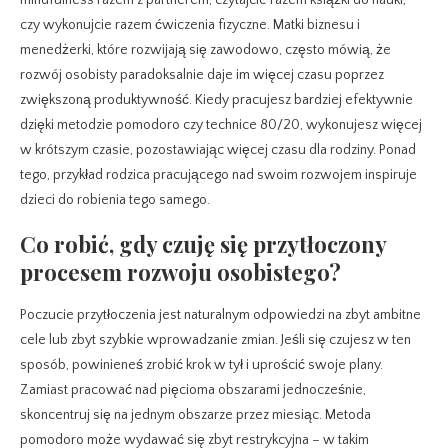
mindfulness razem z partnerem, czytajcie razem książki do nauki,
czy wykonujcie razem ćwiczenia fizyczne. Matki biznesu i
menedżerki, które rozwijają się zawodowo, często mówią, że
rozwój osobisty paradoksalnie daje im więcej czasu poprzez
zwiększoną produktywność. Kiedy pracujesz bardziej efektywnie
dzięki metodzie pomodoro czy technice 80/20, wykonujesz więcej
w krótszym czasie, pozostawiając więcej czasu dla rodziny. Ponad
tego, przykład rodzica pracującego nad swoim rozwojem inspiruje
dzieci do robienia tego samego.
Co robić, gdy czuję się przytłoczony
procesem rozwoju osobistego?
Poczucie przytłoczenia jest naturalnym odpowiedzi na zbyt ambitne
cele lub zbyt szybkie wprowadzanie zmian. Jeśli się czujesz w ten
sposób, powinieneś zrobić krok w tył i uprościć swoje plany.
Zamiast pracować nad pięcioma obszarami jednocześnie,
skoncentruj się na jednym obszarze przez miesiąc. Metoda
pomodoro może wydawać się zbyt restrykcyjna – w takim