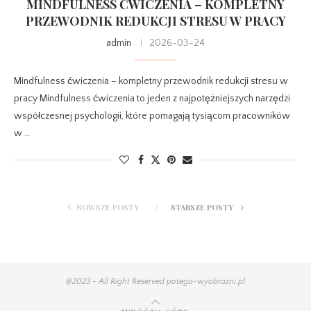
MINDFULNESS ĆWICZENIA – KOMPLETNY
PRZEWODNIK REDUKCJI STRESU W PRACY
admin
2026-03-24
Mindfulness ćwiczenia – kompletny przewodnik redukcji stresu w
pracy Mindfulness ćwiczenia to jeden z najpotężniejszych narzędzi
współczesnej psychologii, które pomagają tysiącom pracowników
w …
NOWSZE POSTY
STARSZE POSTY
@2023 - All Right Reserved potega-wyobrazni.pl